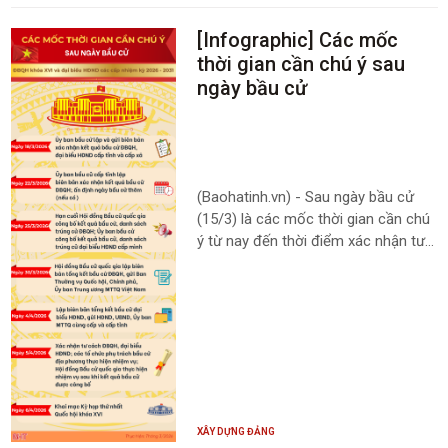
[Infographic] Các mốc
thời gian cần chú ý sau
ngày bầu cử
(Baohatinh.vn) - Sau ngày bầu cử
(15/3) là các mốc thời gian cần chú
ý từ nay đến thời điểm xác nhận tư
cách ĐBQH khóa XVI và đại biểu
HĐND các cấp nhiệm kỳ 2026-2031.
XÂY DỰNG ĐẢNG