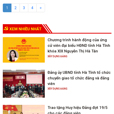
Nhân dân bầu vào Quốc hội và
1
2
3
4
>
HĐND các cấp. Với quyết tâm và
nhiệt huyết, các ứng viên đã xây
dựng chương trình hành động cụ
thể, thiết thực, sẵn sàng bắt tay
XEM NHIỀU NHẤT
ngay vào thực hiện trọng trách của
người đại biểu dân cử khi được tín
Chương trình hành động của ứng
nhiệm. Báo và phát thanh, truyền
cử viên đại biểu HĐND tỉnh Hà Tĩnh
hình Hà Tĩnh lược ghi, trân trọng giới
khóa XIX Nguyễn Thị Hà Tân
thiệu Chương trình hành động của
XÂY DỰNG ĐẢNG
các ứng viên tới bạn đọc.
Đảng ủy UBND tỉnh Hà Tĩnh tổ chức
chuyển giao tổ chức đảng và đảng
viên
XÂY DỰNG ĐẢNG
Trao tặng Huy hiệu Đảng đợt 19/5
cho các đảng viên