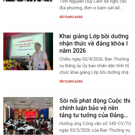
Tĩnh Nguyễn Duy Lâm đề nghị các
địa phương, đơn vị bám sát kế
hoạch, khẩn trương hoàn thiện các
XÂY DỰNG ĐẢNG
phần việc, sẵn sàng cho các hoạt
động kỷ niệm 120 năm Ngày sinh
Tổng Bí thư Hà Huy Tập diễn ra
Khai giảng Lớp bồi dưỡng
trang trọng, ý nghĩa, tạo sức lan tỏa
nhận thức về đảng khóa I
rộng khắp.
năm 2026
Chiều ngày 02/4/2026, Ban Thường
vụ Đảng ủy Ủy ban nhân dân tỉnh tổ
chức khai giảng Lớp bồi dưỡng nhận
thức về Đảng khóa I năm 2026. Dự lễ
XÂY DỰNG ĐẢNG
khai giảng có đồng chí Trần Mạnh
Hùng - Phó Bí thư Chuyên trách
Đảng ủy UBND tỉnh, lãnh đạo các
Sôi nổi phát động Cuộc thi
ban xây dựng Đảng, Ủy ban kiểm tra,
chính luận bảo vệ nền
Văn phòng Đảng ủy Ủy ban nhân
tảng tư tưởng của Đảng
dân tỉnh.
lần thứ Sáu, năm 2026
Hưởng ứng Công văn số 343-CV/TU
ngày 03/3/2026 của Ban Thường vụ