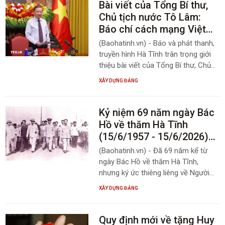
Bài viết của Tổng Bí thư,
Chủ tịch nước Tô Lâm:
Báo chí cách mạng Việt
Nam trong thời đại số
(Baohatinh.vn) - Báo và phát thanh,
truyền hình Hà Tĩnh trân trọng giới
thiệu bài viết của Tổng Bí thư, Chủ
tịch nước Tô Lâm với tiêu đề: Báo
XÂY DỰNG ĐẢNG
chí cách mạng Việt Nam trong thời
đại số.
Kỷ niệm 69 năm ngày Bác
Hồ về thăm Hà Tĩnh
(15/6/1957 - 15/6/2026)
Khắc sâu lời Bác, vun bồi
(Baohatinh.vn) - Đã 69 năm kể từ
khát vọng dựng xây quê
ngày Bác Hồ về thăm Hà Tĩnh,
hương
nhưng ký ức thiêng liêng về Người
vẫn vẹn nguyên trong lòng nhiều thế
XÂY DỰNG ĐẢNG
hệ người dân quê hương núi Hồng -
sông La, trở thành động lực to lớn
để Đảng bộ và Nhân dân tỉnh nhà
Quy định mới về tặng Huy