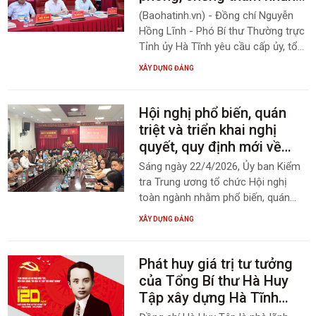
lãng phí, tiêu cực
(Baohatinh.vn) - Đồng chí Nguyễn
Hồng Lĩnh - Phó Bí thư Thường trực
Tỉnh ủy Hà Tĩnh yêu cầu cấp ủy, tổ
chức đảng, cơ quan, đơn vị khẩn
XÂY DỰNG ĐẢNG
trương tổ chức quán triệt, cụ thể
hóa các chủ trương, quy định của
Trung ương và của tỉnh thành
Hội nghị phổ biến, quán
chương trình, kế hoạch, tạo chuyển
triệt và triển khai nghị
biến thực chất trong công tác nội
quyết, quy định mới về
chính, phòng, chống tham nhũng,
công tác kiểm tra, giám
Sáng ngày 22/4/2026, Ủy ban Kiểm
lãng phí, tiêu cực và cải cách tư
sát
tra Trung ương tổ chức Hội nghị
pháp.
toàn ngành nhằm phổ biến, quán
triệt và triển khai thực hiện Nghị
XÂY DỰNG ĐẢNG
quyết về đổi mới, nâng cao hiệu lực
công tác kiểm tra, giám sát và kỷ
luật của Đảng; Chương trình hành
Phát huy giá trị tư tưởng
động của ngành Kiểm tra Đảng thực
của Tổng Bí thư Hà Huy
hiện Nghị quyết Đại hội đại biểu toàn
Tập xây dựng Hà Tĩnh
quốc lần thứ XIV của Đảng; Quy định
giàu mạnh, văn minh