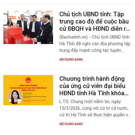
Chủ tịch UBND tỉnh: Tập
trung cao độ để cuộc bầu
cử ĐBQH và HĐND diễn ra
an toàn, đúng quy định
(Baohatinh.vn) - Chủ tịch UBND tỉnh
Hà Tĩnh đề nghị các địa phương tập
trung đẩy mạnh công tác tuyên
truyền, chủ động các phương án
XÂY DỰNG ĐẢNG
đảm bảo an ninh trật tự và các phần
việc liên quan để cuộc bầu cử diễn
ra an toàn, đúng quy định, thực sự là
Chương trình hành động
ngày hội của toàn dân.
của ứng cử viên đại biểu
HĐND tỉnh Hà Tĩnh khóa
XIX Nguyễn Thị Hà Tân
L.T.S: Chung một niềm tin, ngày
15/3/2026, cùng với cử tri cả nước,
cử tri Hà Tĩnh sẽ thực hiện quyền và
nghĩa vụ thiêng liêng của mình, lựa
XÂY DỰNG ĐẢNG
chọn những người xứng đáng đại
diện cho ý chí, nguyện vọng của