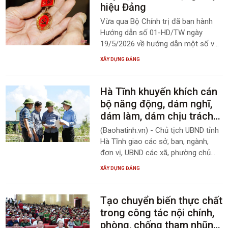
không ngừng vươn lên.
hiệu Đảng
Vừa qua Bộ Chính trị đã ban hành
Hướng dẫn số 01-HD/TW ngày
19/5/2026 về hướng dẫn một số vấn
đề cụ thể thi hành Điều lệ Đảng,
XÂY DỰNG ĐẢNG
trong đó quy định về tặng Huy hiệu
Đảng như sau:
Hà Tĩnh khuyến khích cán
bộ năng động, dám nghĩ,
dám làm, dám chịu trách
nhiệm
(Baohatinh.vn) - Chủ tịch UBND tỉnh
Hà Tĩnh giao các sở, ban, ngành,
đơn vị, UBND các xã, phường chủ
động thực hiện nội dung về khuyến
XÂY DỰNG ĐẢNG
khích, bảo vệ cán bộ năng động,
sáng tạo, dám nghĩ, dám làm, dám
chịu trách nhiệm vì lợi ích chung
Tạo chuyển biến thực chất
trong bối cảnh thực hiện Nghị quyết
trong công tác nội chính,
Đại hội XIV.
phòng, chống tham nhũng,