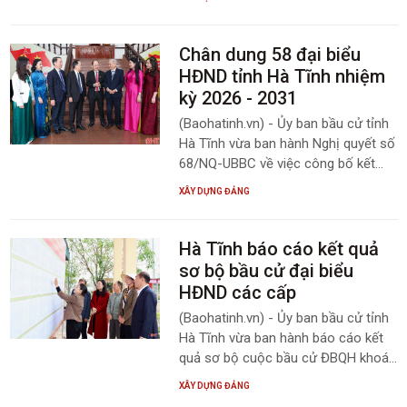
Tô Lâm chủ trì, phát biểu khai mạc
Hội nghị. Báo và phát thanh, truyền
hình Hà Tĩnh trân trọng giới thiệu
Chân dung 58 đại biểu
toàn văn phát biểu của Tổng Bí thư
HĐND tỉnh Hà Tĩnh nhiệm
Tô Lâm.
kỳ 2026 - 2031
(Baohatinh.vn) - Ủy ban bầu cử tỉnh
Hà Tĩnh vừa ban hành Nghị quyết số
68/NQ-UBBC về việc công bố kết
quả bầu cử và danh sách những
XÂY DỰNG ĐẢNG
người trúng cử đại biểu HĐND tỉnh
nhiệm kỳ 2026-2031. Báo và phát
thanh truyền hình Hà Tĩnh trân trọng
Hà Tĩnh báo cáo kết quả
giới thiệu danh sách 58 người trúng
sơ bộ bầu cử đại biểu
cử (xếp theo thứ tự A, B, C...).
HĐND các cấp
(Baohatinh.vn) - Ủy ban bầu cử tỉnh
Hà Tĩnh vừa ban hành báo cáo kết
quả sơ bộ cuộc bầu cử ĐBQH khoá
XVI và đại biểu HĐND các cấp nhiệm
XÂY DỰNG ĐẢNG
kỳ 2026 - 2031.