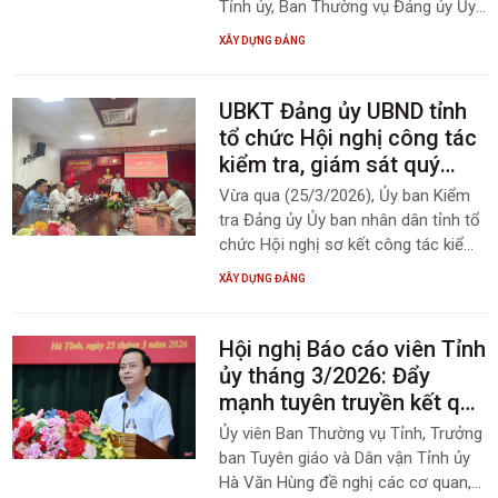
Tỉnh ủy, Ban Thường vụ Đảng ủy Ủy
ban nhân dân tỉnh đã phát động
XÂY DỰNG ĐẢNG
Cuộc thi chính luận về bảo vệ nền
tảng tư tưởng của Đảng lần thứ Sáu,
năm 2026, thu hút sự quan tâm và
UBKT Đảng ủy UBND tỉnh
hưởng ứng tích cực của cán bộ,
tổ chức Hội nghị công tác
đảng viên, đoàn viên và người lao
kiểm tra, giám sát quý
động trong toàn Đảng bộ.
I/2026
Vừa qua (25/3/2026), Ủy ban Kiểm
tra Đảng ủy Ủy ban nhân dân tỉnh tổ
chức Hội nghị sơ kết công tác kiểm
tra, giám sát và thi hành kỷ luật của
XÂY DỰNG ĐẢNG
Đảng quý I, triển khai nhiệm vụ quý II
năm 2026 và cho ý kiến đối với một
số dự thảo văn bản quan trọng.
Hội nghị Báo cáo viên Tỉnh
Đồng chí Trần Mạnh Hùng, Phó Bí
ủy tháng 3/2026: Đẩy
thư chuyên trách Đảng ủy, Chủ
mạnh tuyên truyền kết quả
nhiệm Ủy ban Kiểm tra Đảng ủy chủ
bầu cử và các nhiệm vụ
Ủy viên Ban Thường vụ Tỉnh, Trưởng
trì với sự tham dự của các đồng chí
trọng tâm
ban Tuyên giáo và Dân vận Tỉnh ủy
Phó Chủ nhiệm, Ủy viên Ủy ban Kiểm
Hà Văn Hùng đề nghị các cơ quan,
tra Đảng ủy.