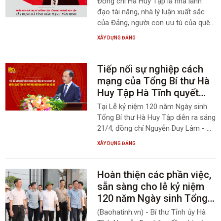
Đồng chí Hà Huy Tập là nhà lãnh
về công tác kiểm tra, giám sát và kỷ
đạo tài năng, nhà lý luận xuất sắc
luật của Đảng.
của Đảng, người con ưu tú của quê
hương Hà Tĩnh. Cuộc đời và sự
XÂY DỰNG ĐẢNG
nghiệp của đồng chí là biểu tượng
sinh động của lòng trung thành
tuyệt đối với lý tưởng cộng sản, bản
Tiếp nối sự nghiệp cách
lĩnh chính trị kiên định, trí tuệ lý luận
mạng của Tổng Bí thư Hà
sắc bén và đức hy sinh cao cả cho
Huy Tập Hà Tĩnh quyết
sự nghiệp cách mạng của Đảng và
tâm bứt phá thực hiện
Tại Lễ kỷ niệm 120 năm Ngày sinh
dân tộc; là nguồn động lực to lớn
Nghị quyết Đại hội XIV
Tổng Bí thư Hà Huy Tập diễn ra sáng
cho các thế hệ trong chặng đường
21/4, đồng chí Nguyễn Duy Lâm - Ủy
phát triển mới.
viên BCH Trung ương Đảng, Bí thư
XÂY DỰNG ĐẢNG
Tỉnh ủy, Trưởng đoàn ĐBQH tỉnh đã
có bài diễn văn trang trọng. Ban Biên
tập Trang Thông tin điện tử Đảng bộ
Hoàn thiện các phần việc,
UBND tỉnh trân trọng đăng tải toàn
sẵn sàng cho lễ kỷ niệm
văn diễn văn này từ Báo và Phát
120 năm Ngày sinh Tổng
thanh, truyền hình Hà Tĩnh.
Bí thư Hà Huy Tập
(Baohatinh.vn) - Bí thư Tỉnh ủy Hà