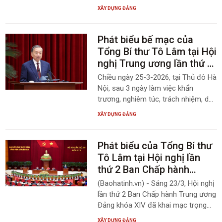
đơn vị, địa phương và đội ngũ báo
XÂY DỰNG ĐẢNG
cáo viên, tuyên truyền viên, các cơ
quan báo chí đẩy mạnh thông tin,
tuyên truyền về kết quả bầu cử đại
Phát biểu bế mạc của
biểu Quốc hội khóa XVI và đại biểu
Tổng Bí thư Tô Lâm tại Hội
HĐND các cấp nhiệm kỳ 2026 –
nghị Trung ương lần thứ 2
2031, các hoạt động kỷ niệm 120
khóa XIV
Chiều ngày 25-3-2026, tại Thủ đô Hà
năm Ngày sinh Tổng Bí thư Hà Huy
Nội, sau 3 ngày làm việc khẩn
Tập và tích cực hưởng ứng, tham gia
trương, nghiêm túc, trách nhiệm, dân
Cuộc thi chính luận bảo vệ nền tảng
chủ, thẳng thắn, sâu sắc, Hội nghị
tư tưởng cùa Đảng đến cán bộ,
XÂY DỰNG ĐẢNG
lần thứ 2 Ban Chấp hành Trung ương
đảng viên và các tầng lớp nhân dân.
Đảng khóa XIV đã hoàn thành toàn
bộ nội dung, chương trình đề ra và
Phát biểu của Tổng Bí thư
bế mạc. Tổng Bí thư Tô Lâm chủ trì
Tô Lâm tại Hội nghị lần
và phát biểu bế mạc hội nghị. Ban
thứ 2 Ban Chấp hành
Biên tập Thông tin điện tử Đảng bộ
Trung ương Đảng khóa
(Baohatinh.vn) - Sáng 23/3, Hội nghị
Ủy ban nhân dân tỉnh trân trọng giới
XIV
lần thứ 2 Ban Chấp hành Trung ương
thiệu phát biểu Bế mạc của Tổng Bí
Đảng khóa XIV đã khai mạc trọng
thư Tô Lâm.
thể tại Thủ đô Hà Nội. Tổng Bí thư
XÂY DỰNG ĐẢNG