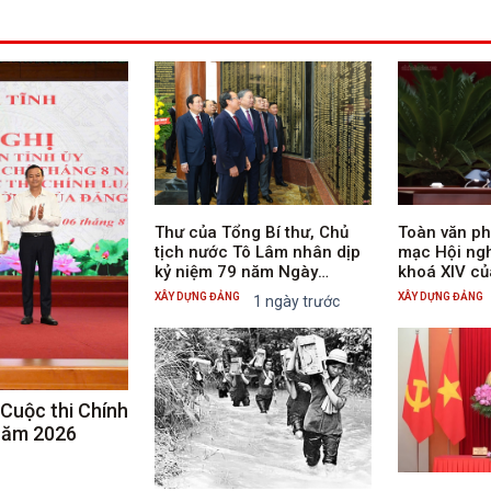
Thư của Tổng Bí thư, Chủ
Toàn văn ph
tịch nước Tô Lâm nhân dịp
mạc Hội ngh
kỷ niệm 79 năm Ngày
khoá XIV củ
Thương binh - Liệt sĩ
Chủ tịch nư
XÂY DỰNG ĐẢNG
XÂY DỰNG ĐẢNG
1 ngày trước
 Cuộc thi Chính
 năm 2026