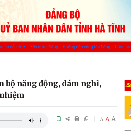
g tin nội bộ
Xây dựng Đảng
Hướng dẫn công tác Đảng
Công tác
n bộ năng động, dám nghĩ,
 nhiệm
A
A
A