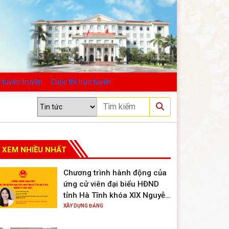
 tuyên truyền
Cuộc thi trực tuyến
XEM NHIỀU NHẤT
Chương trình hành động của
ứng cử viên đại biểu HĐND
tỉnh Hà Tĩnh khóa XIX Nguyễn
Thị Hà Tân
XÂY DỰNG ĐẢNG