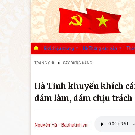
Giới thiệu chung
Hệ Thống văn bản
Thôn
TRANG CHỦ
XÂY DỰNG ĐẢNG
Hà Tĩnh khuyến khích cá
dám làm, dám chịu trách
Nguyễn Hà - Baohatinh.vn