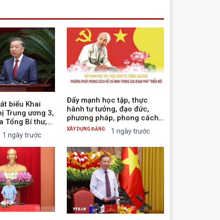
Đẩy mạnh học tập, thực
át biểu Khai
hành tư tưởng, đạo đức,
ị Trung ương 3,
phương pháp, phong cách
a Tổng Bí thư,
Hồ Chí Minh trong giai đoạn
XÂY DỰNG ĐẢNG
ớc Tô Lâm
1 ngày trước
phát triển mới
1 ngày trước