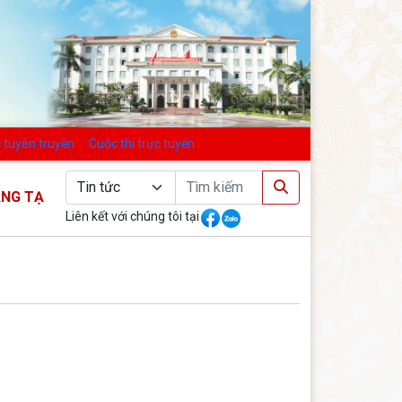
 tuyên truyền
Cuộc thi trực tuyến
 TẠO HIỆU QUẢ - TĂNG TỐC VỀ ĐÍCH
Liên kết với chúng tôi tại