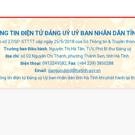
G TIN ĐIỆN TỬ ĐẢNG UỶ UỶ BAN NHÂN DÂN TỈ
p số 27/GP-STTTT cấp ngày 25/5/2018 của Sở Thông tin & Truyền thôn
Trưởng ban Điều hành:
Nguyễn Thị Hà Tân, TUV, Phó Bí thư Đảng uỷ
Địa chỉ:
số 02 Nguyễn Chí Thanh, phường Thành Sen, tỉnh Hà Tĩnh
Điện thoại:
0913249582,
Fax:
(+84.239) 3850288
Email:
danguyubnd@hatinh.gov.vn
ng tin điện tử Đảng uỷ Uỷ ban nhân dân tỉnh Hà Tĩnh khi phát hành lại th