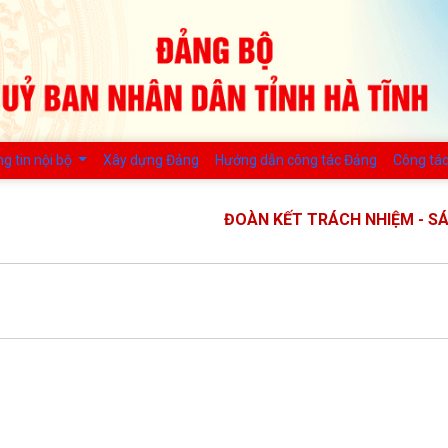
g tin nội bộ
Xây dựng Đảng
Hướng dẫn công tác Đảng
Công tác
ĐOÀN KẾT TRÁCH NHIỆM - SÁNG