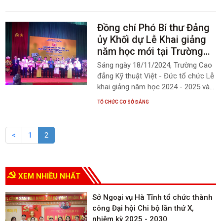
quốc về giáo dục nghề nghiệp.
Đồng chí Phó Bí thư Đảng
ủy Khối dự Lễ Khai giảng
năm học mới tại Trường
Cao đẳng Kỹ thuật Việt -
Sáng ngày 18/11/2024, Trường Cao
Đức Hà Tĩnh
đẳng Kỹ thuật Việt - Đức tổ chức Lễ
khai giảng năm học 2024 - 2025 và
Kỷ niệm 42 năm Ngày Nhà giáo Việt
TỔ CHỨC CƠ SỞ ĐẢNG
Nam (20/11/1982 - 20/11/2024).
Tham dự buổi lễ có đồng chí
Nguyễn Thiều Quang - Phó Bí thư
<
1
2
Đảng ủy Khối các cơ quan và doanh
nghiệp tỉnh, đồng chí Nguyễn Hùng
Sơn - Phó Tổng biên tập Báo Hà
Tĩnh, đồng chí Mai Lê Thuộc - Phó
XEM NHIỀU NHẤT
Giám đốc Sở Lao động, Thương
binh và Xã hội cùng đông đảo cán
Sở Ngoại vụ Hà Tĩnh tổ chức thành
bộ, giảng viên, học sinh, sinh viên
công Đại hội Chi bộ lần thứ X,
của Trường Cao đẳng Kỹ thuật Việt
nhiệm kỳ 2025 - 2030