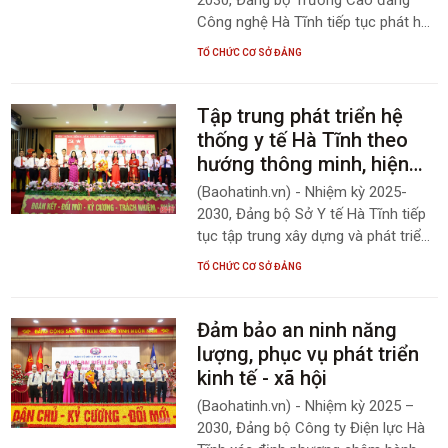
Công nghệ Hà Tĩnh tiếp tục phát huy
vai trò nêu gương của cán bộ, đảng
TỔ CHỨC CƠ SỞ ĐẢNG
viên, tập trung nguồn lực xây dựng
trường đạt chuẩn chất lượng cao
của cả nước.
Tập trung phát triển hệ
thống y tế Hà Tĩnh theo
hướng thông minh, hiện
đại
(Baohatinh.vn) - Nhiệm kỳ 2025-
2030, Đảng bộ Sở Y tế Hà Tĩnh tiếp
tục tập trung xây dựng và phát triển
hệ thống y tế theo hướng thông
TỔ CHỨC CƠ SỞ ĐẢNG
minh, hiện đại, đáp ứng nhu cầu
ngày càng cao và đa dạng của Nhân
dân.
Đảm bảo an ninh năng
lượng, phục vụ phát triển
kinh tế - xã hội
(Baohatinh.vn) - Nhiệm kỳ 2025 –
2030, Đảng bộ Công ty Điện lực Hà