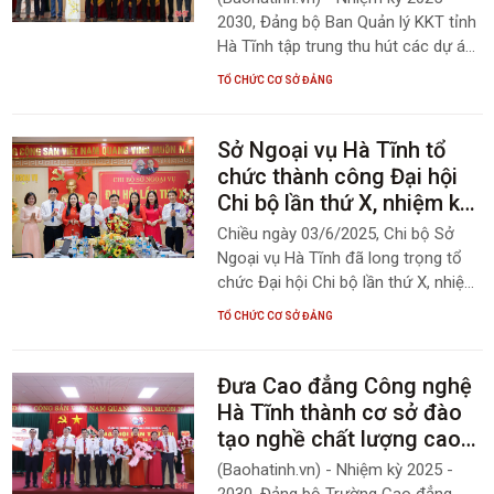
2030, Đảng bộ Ban Quản lý KKT tỉnh
Hà Tĩnh tập trung thu hút các dự án
có quy mô lớn, thân thiện với môi
TỔ CHỨC CƠ SỞ ĐẢNG
trường, góp phần thúc đẩy phát triển
kinh tế tỉnh nhà.
Sở Ngoại vụ Hà Tĩnh tổ
chức thành công Đại hội
Chi bộ lần thứ X, nhiệm kỳ
2025 - 2030
Chiều ngày 03/6/2025, Chi bộ Sở
Ngoại vụ Hà Tĩnh đã long trọng tổ
chức Đại hội Chi bộ lần thứ X, nhiệm
kỳ 2025-2030. Đồng chí Lê Minh
TỔ CHỨC CƠ SỞ ĐẢNG
Đạo, Tỉnh ủy viên, Ủy viên Ban
Thường vụ Đảng ủy UBND tỉnh,
Trưởng Ban Tổ chức Đảng ủy UBND
Đưa Cao đẳng Công nghệ
tỉnh, Giám đốc Sở Nội vụ và đại diện
Hà Tĩnh thành cơ sở đào
lãnh đạo các Ban của Đảng ủy UBND
tạo nghề chất lượng cao
tỉnh tham dự Đại hội.
của cả nước
(Baohatinh.vn) - Nhiệm kỳ 2025 -
2030, Đảng bộ Trường Cao đẳng