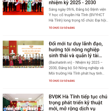
nhiệm kỳ 2025 - 2030
Sáng ngày 09/6, Đảng bộ Bệnh viện
Y học cổ truyền Hà Tĩnh (BVYHCT
Hà Tĩnh) long trọng tổ chức Đại hội
Đảng bộ lần thứ V, nhiệm kỳ 2025-
TỔ CHỨC CƠ SỞ ĐẢNG
2030. Dự và chỉ đạo đại hội có đồng
chí Nguyễn Thị Hà Tân - Phó Bí thư
chuyên trách Đảng bộ UBND tỉnh,
Đổi mới tư duy lãnh đạo,
đồng chí Dương Thị Thu Trang -
hướng tới nông nghiệp
UVBCH Đảng bộ, Phó Ban tổ chức
sinh thái và quản lý tài
Đảng bộ UBND tỉnh, đồng chí Bùi
nguyên bền vững
(Baohatinh.vn) - Nhiệm kỳ 2025 –
Quốc Hùng - Phó Giám đốc Sở Y tế.
2030, Đảng bộ Sở Nông nghiệp và
Môi trường Hà Tĩnh phát huy tinh
thần đoàn kết, đổi mới, trách nhiệm
TỔ CHỨC CƠ SỞ ĐẢNG
và khát vọng cống hiến, nâng cao
chất lượng phục vụ Nhân dân, góp
phần thực hiện tăng trưởng xanh,
BVĐK Hà Tĩnh tiếp tục chú
hiện đại, hội nhập toàn diện.
trọng phát triển kỹ thuật
mới, mở rộng dịch vụ