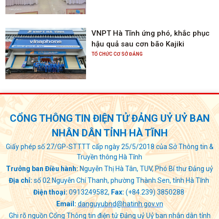
vụ 6 tháng cuối năm 2025
VNPT Hà Tĩnh ứng phó, khắc phục
hậu quả sau cơn bão Kajiki
TỔ CHỨC CƠ SỞ ĐẢNG
CỔNG THÔNG TIN ĐIỆN TỬ ĐẢNG UỶ UỶ BAN
NHÂN DÂN TỈNH HÀ TĨNH
Giấy phép số 27/GP-STTTT cấp ngày 25/5/2018 của Sở Thông tin &
Truyền thông Hà Tĩnh
Trưởng ban Điều hành:
Nguyễn Thị Hà Tân, TUV, Phó Bí thư Đảng uỷ
Địa chỉ:
số 02 Nguyễn Chí Thanh, phường Thành Sen, tỉnh Hà Tĩnh
Điện thoại:
0913249582,
Fax:
(+84.239) 3850288
Email:
danguyubnd@hatinh.gov.vn
Ghi rõ nguồn Cổng Thông tin điện tử Đảng uỷ Uỷ ban nhân dân tỉnh