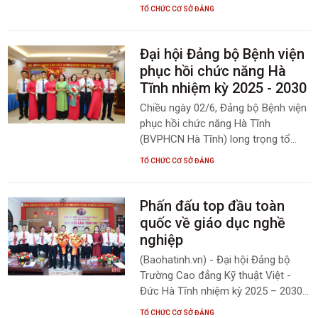
đoàn kết, phấn đấu đến năm 2030 là
TỔ CHỨC CƠ SỞ ĐẢNG
một trong những đơn vị dẫn đầu
của cả nước.
Đại hội Đảng bộ Bệnh viện
phục hồi chức năng Hà
Tĩnh nhiệm kỳ 2025 - 2030
Chiều ngày 02/6, Đảng bộ Bệnh viện
phục hồi chức năng Hà Tĩnh
(BVPHCN Hà Tĩnh) long trọng tổ
chức Đại hội Đảng bộ lần thứ IX,
TỔ CHỨC CƠ SỞ ĐẢNG
nhiệm kỳ 2025-2030. Dự và chỉ đạo
đại hội có đồng chí Nguyễn Thị Hà
Tân - Phó Bí thư chuyên trách Đảng
Phấn đấu top đầu toàn
bộ UBND tỉnh, đồng chí Lê Chánh
quốc về giáo dục nghề
Thành - Phó Giám đốc Sở Y tế cùng
nghiệp
hơn 70 đại biểu đại diện là đảng viên
(Baohatinh.vn) - Đại hội Đảng bộ
của 5 chi bộ trực thuộc.
Trường Cao đẳng Kỹ thuật Việt -
Đức Hà Tĩnh nhiệm kỳ 2025 – 2030
đặt mục tiêu phấn đấu top đầu toàn
TỔ CHỨC CƠ SỞ ĐẢNG