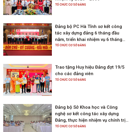
- Đức.
TỔ CHỨC CƠ SỞ ĐẢNG
Đảng bộ PC Hà Tĩnh sơ kết công
tác xây dựng đảng 6 tháng đầu
năm, triển khai nhiệm vụ 6 tháng
cuối năm 2025
TỔ CHỨC CƠ SỞ ĐẢNG
Trao tặng Huy hiệu Đảng đợt 19/5
cho các đảng viên
TỔ CHỨC CƠ SỞ ĐẢNG
Đảng bộ Sở Khoa học và Công
nghệ sơ kết công tác xây dựng
Đảng, thực hiện nhiệm vụ chính trị
6 tháng đầu năm; triển khai nhiệm
TỔ CHỨC CƠ SỞ ĐẢNG