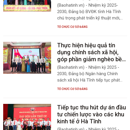
(Baohatinh.vn) - Nhiệm kỳ 2025-
2030, Đảng bộ BVĐK tỉnh Hà Tĩnh
chú trọng phát triển kỹ thuật mới,
ứng dụng các tiến bộ kỹ thuật, mở
TỔ CHỨC CƠ SỞ ĐẢNG
rộng các loại hình dịch vụ nhằm
phục vụ tốt nhất cho bệnh nhân.
Thực hiện hiệu quả tín
dụng chính sách xã hội,
góp phần giảm nghèo bền
vững
(Baohatinh.vn) - Nhiệm kỳ 2025 -
2030, Đảng bộ Ngân hàng Chính
sách xã hội Hà Tĩnh tiếp tục phát
huy vai trò nêu gương của cán bộ,
TỔ CHỨC CƠ SỞ ĐẢNG
đảng viên, thực hiện hiệu quả tín
dụng chính sách xã hội, góp phần
giảm nghèo bền vững và bảo đảm
Tiếp tục thu hút dự án đầu
an sinh xã hội.
tư chiến lược vào các khu
kinh tế ở Hà Tĩnh
(Baohatinh.vn) - Nhiệm kỳ 2025 -