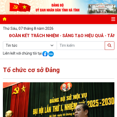
Thứ Sáu, 07 tháng 8 năm 2026
OÀN KẾT TRÁCH NHIỆM - SÁNG TẠO HIỆU QUẢ - TĂNG TỐC 
Liên kết với chúng tôi tại
Tổ chức cơ sở Đảng