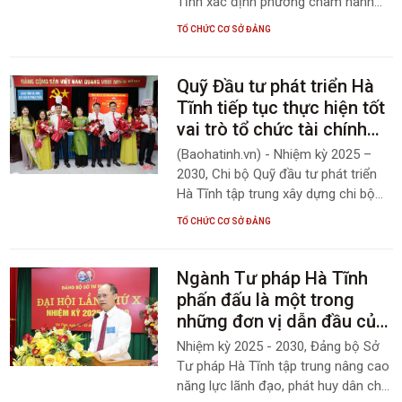
Tĩnh xác định phương châm hành
động: “Đoàn kết - Hiệu năng - Hiệu
TỔ CHỨC CƠ SỞ ĐẢNG
lực - Hiệu quả, xây dựng Đảng bộ
vững mạnh toàn diện”.
Quỹ Đầu tư phát triển Hà
Tĩnh tiếp tục thực hiện tốt
vai trò tổ chức tài chính
Nhà nước
(Baohatinh.vn) - Nhiệm kỳ 2025 –
2030, Chi bộ Quỹ đầu tư phát triển
Hà Tĩnh tập trung xây dựng chi bộ
trong sạch vững mạnh, tiếp tục thực
TỔ CHỨC CƠ SỞ ĐẢNG
hiện tốt vai trò tổ chức tài chính Nhà
nước.
Ngành Tư pháp Hà Tĩnh
phấn đấu là một trong
những đơn vị dẫn đầu của
cả nước
Nhiệm kỳ 2025 - 2030, Đảng bộ Sở
Tư pháp Hà Tĩnh tập trung nâng cao
năng lực lãnh đạo, phát huy dân chủ,