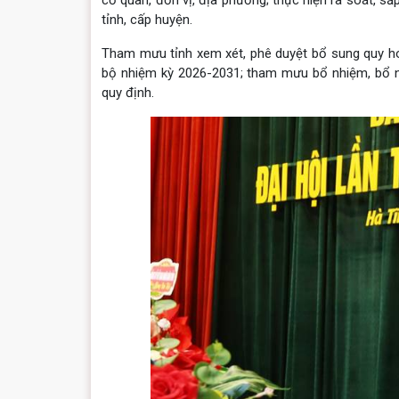
cơ quan, đơn vị, địa phương; thực hiện rà soát, s
tỉnh, cấp huyện.
Tham mưu tỉnh xem xét, phê duyệt bổ sung quy h
bộ nhiệm kỳ 2026-2031; tham mưu bổ nhiệm, bổ nhi
quy định.