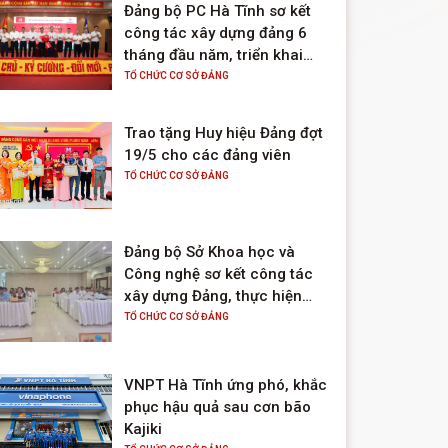
Đảng bộ PC Hà Tĩnh sơ kết
công tác xây dựng đảng 6
tháng đầu năm, triển khai
nhiệm vụ 6 tháng cuối năm
TỔ CHỨC CƠ SỞ ĐẢNG
2025
Trao tặng Huy hiệu Đảng đợt
19/5 cho các đảng viên
TỔ CHỨC CƠ SỞ ĐẢNG
Đảng bộ Sở Khoa học và
Công nghệ sơ kết công tác
xây dựng Đảng, thực hiện
nhiệm vụ chính trị 6 tháng
TỔ CHỨC CƠ SỞ ĐẢNG
đầu năm; triển khai nhiệm vụ
6 tháng cuối năm 2025
VNPT Hà Tĩnh ứng phó, khắc
phục hậu quả sau cơn bão
Kajiki