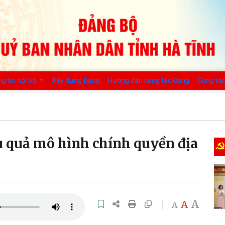
g tin nội bộ
Xây dựng Đảng
Hướng dẫn công tác Đảng
Công tác
 quả mô hình chính quyền địa
A
A
A