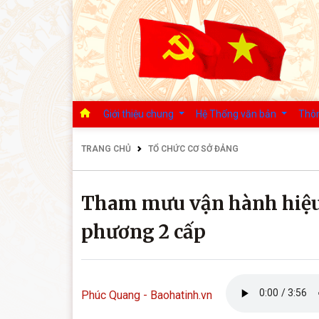
Giới thiệu chung
Hệ Thống văn bản
Thôn
TRANG CHỦ
TỔ CHỨC CƠ SỞ ĐẢNG
Tham mưu vận hành hiệu
phương 2 cấp
Phúc Quang - Baohatinh.vn