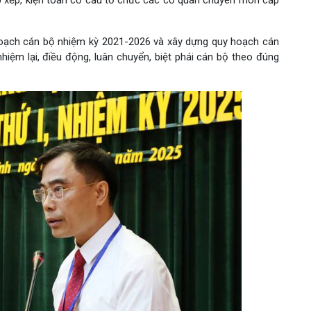
ắp xếp, kiện toàn cơ cấu tổ chức các cơ quan chuyên môn cấp
oạch cán bộ nhiệm kỳ 2021-2026 và xây dựng quy hoạch cán
ệm lại, điều động, luân chuyển, biệt phái cán bộ theo đúng