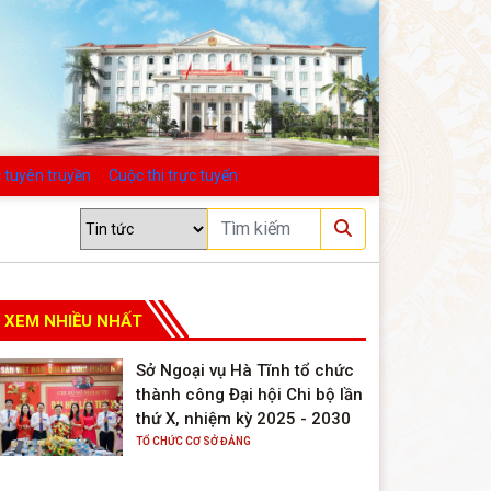
 tuyên truyền
Cuộc thi trực tuyến
XEM NHIỀU NHẤT
Sở Ngoại vụ Hà Tĩnh tổ chức
thành công Đại hội Chi bộ lần
thứ X, nhiệm kỳ 2025 - 2030
TỔ CHỨC CƠ SỞ ĐẢNG