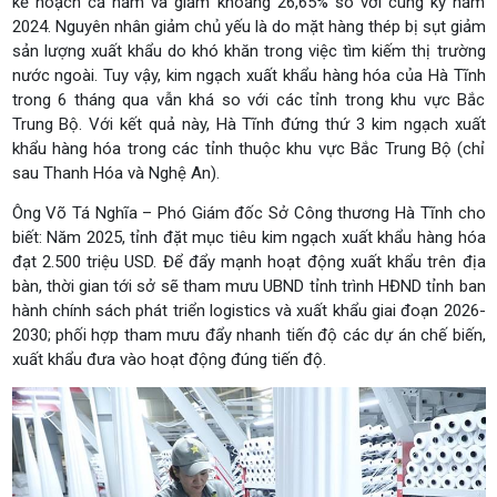
kế hoạch cả năm và giảm khoảng 26,65% so với cùng kỳ năm
2024. Nguyên nhân giảm chủ yếu là do mặt hàng thép bị sụt giảm
sản lượng xuất khẩu do khó khăn trong việc tìm kiếm thị trường
nước ngoài. Tuy vậy, kim ngạch xuất khẩu hàng hóa của Hà Tĩnh
trong 6 tháng qua vẫn khá so với các tỉnh trong khu vực Bắc
Trung Bộ. Với kết quả này, Hà Tĩnh đứng thứ 3 kim ngạch xuất
khẩu hàng hóa trong các tỉnh thuộc khu vực Bắc Trung Bộ (chỉ
sau Thanh Hóa và Nghệ An).
Ông Võ Tá Nghĩa – Phó Giám đốc Sở Công thương Hà Tĩnh cho
biết: Năm 2025, tỉnh đặt mục tiêu kim ngạch xuất khẩu hàng hóa
đạt 2.500 triệu USD. Để đẩy mạnh hoạt động xuất khẩu trên địa
bàn, thời gian tới sở sẽ tham mưu UBND tỉnh trình HĐND tỉnh ban
hành chính sách phát triển logistics và xuất khẩu giai đoạn 2026-
2030; phối hợp tham mưu đẩy nhanh tiến độ các dự án chế biến,
xuất khẩu đưa vào hoạt động đúng tiến độ.