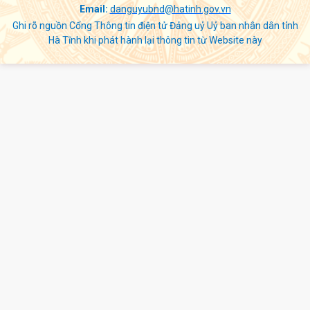
Email:
danguyubnd@hatinh.gov.vn
Ghi rõ nguồn Cổng Thông tin điện tử Đảng uỷ Uỷ ban nhân dân tỉnh
Hà Tĩnh khi phát hành lại thông tin từ Website này