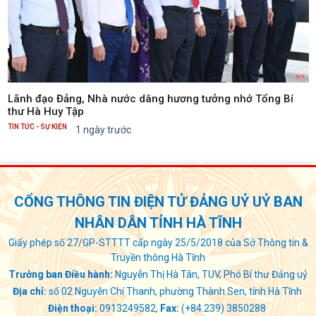
Lãnh đạo Đảng, Nhà nước dâng hương tưởng nhớ Tổng Bí
thư Hà Huy Tập
TIN TỨC - SỰ KIỆN
1 ngày trước
CỔNG THÔNG TIN ĐIỆN TỬ ĐẢNG UỶ UỶ BAN
NHÂN DÂN TỈNH HÀ TĨNH
Giấy phép số 27/GP-STTTT cấp ngày 25/5/2018 của Sở Thông tin &
Truyền thông Hà Tĩnh
Trưởng ban Điều hành:
Nguyễn Thị Hà Tân, TUV, Phó Bí thư Đảng uỷ
Địa chỉ:
số 02 Nguyễn Chí Thanh, phường Thành Sen, tỉnh Hà Tĩnh
Điện thoại:
0913249582,
Fax:
(+84.239) 3850288