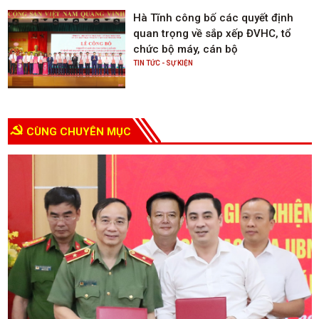
Hà Tĩnh công bố các quyết định
quan trọng về sắp xếp ĐVHC, tổ
chức bộ máy, cán bộ
TIN TỨC - SỰ KIỆN
CÙNG CHUYÊN MỤC