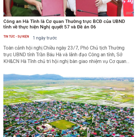
Công an Hà Tĩnh là Cơ quan Thường trực BCĐ của UBND
tỉnh về thực hiện Nghị quyết 57 và Đề án 06
TIN TỨC - SỰ KIỆN
1 ngày trước
Toàn cảnh hội nghị.Chiều ngày 23/7, Phó Chủ tịch Thường
trực UBND tỉnh Trần Báu Hà và lãnh đạo Công an tỉnh, Sở
KH&CN Hà Tĩnh chủ trì hội nghị bàn giao nhiệm vụ Cơ quan
Thường trực Ban Chỉ đạo của UBND tỉnh về phát triển khoa
học, công nghệ, đổi mới sáng tạo, chuyển đổi số và Đề án 06
từ Sở KH&CN sang Công an tỉnh Hà Tĩnh.Việc bàn giao nhiệm
vụ Cơ quan Thường trực Ban Chỉ đạo của UBND tỉnh Hà Tĩnh
được thực hiện nhằm tiếp tục kiện toàn đầu mối tổ chức thực
hiện, nâng cao hiệu quả công tác tham mưu, tổng hợp, theo
dõi, đôn đốc và phục vụ hoạt động của Ban Chỉ đạo; bảo
đảm sự lãnh đạo, chỉ đạo thống nhất, xuyên suốt, liên tục,
đáp ứng yêu cầu nhiệm vụ trong giai đoạn mới.Theo nội dung
bàn giao, Sở KH&CN chuyển giao cho Công an tỉnh Hà Tĩnh
nhiệm vụ Cơ quan Thường trực Ban Chỉ đạo, bao gồm công