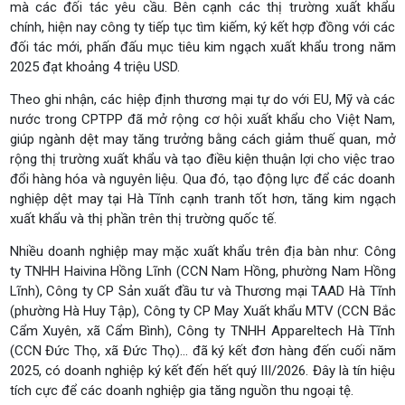
mà các đối tác yêu cầu. Bên cạnh các thị trường xuất khẩu
chính, hiện nay công ty tiếp tục tìm kiếm, ký kết hợp đồng với các
đối tác mới, phấn đấu mục tiêu kim ngạch xuất khẩu trong năm
2025 đạt khoảng 4 triệu USD.
Theo ghi nhận, các hiệp định thương mại tự do với EU, Mỹ và các
nước trong CPTPP đã mở rộng cơ hội xuất khẩu cho Việt Nam,
giúp ngành dệt may tăng trưởng bằng cách giảm thuế quan, mở
rộng thị trường xuất khẩu và tạo điều kiện thuận lợi cho việc trao
đổi hàng hóa và nguyên liệu. Qua đó, tạo động lực để các doanh
nghiệp dệt may tại Hà Tĩnh cạnh tranh tốt hơn, tăng kim ngạch
xuất khẩu và thị phần trên thị trường quốc tế.
Nhiều doanh nghiệp may mặc xuất khẩu trên địa bàn như: Công
ty TNHH Haivina Hồng Lĩnh (CCN Nam Hồng, phường Nam Hồng
Lĩnh), Công ty CP Sản xuất đầu tư và Thương mại TAAD Hà Tĩnh
(phường Hà Huy Tập), Công ty CP May Xuất khẩu MTV (CCN Bắc
Cẩm Xuyên, xã Cẩm Bình), Công ty TNHH Appareltech Hà Tĩnh
(CCN Đức Thọ, xã Đức Thọ)… đã ký kết đơn hàng đến cuối năm
2025, có doanh nghiệp ký kết đến hết quý III/2026. Đây là tín hiệu
tích cực để các doanh nghiệp gia tăng nguồn thu ngoại tệ.