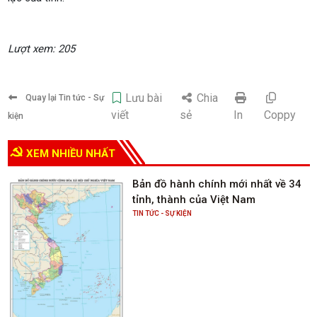
Lượt xem: 205
Lưu bài
Chia
Quay lại Tin tức - Sự
viết
sẻ
In
Coppy
kiện
XEM NHIỀU NHẤT
Bản đồ hành chính mới nhất về 34
tỉnh, thành của Việt Nam
TIN TỨC - SỰ KIỆN