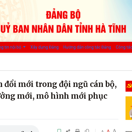
g tin nội bộ
Xây dựng Đảng
Hướng dẫn công tác Đảng
Công tác
n đổi mới trong đội ngũ cán bộ,
ưởng mới, mô hình mới phục
A
A