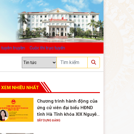
 tuyên truyền
Cuộc thi trực tuyến
XEM NHIỀU NHẤT
Chương trình hành động của
ứng cử viên đại biểu HĐND
tỉnh Hà Tĩnh khóa XIX Nguyễn
Thị Hà Tân
XÂY DỰNG ĐẢNG