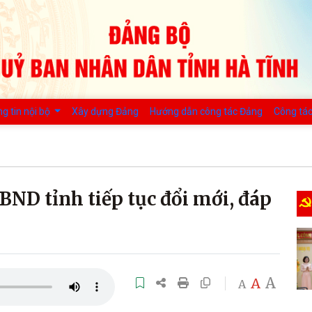
g tin nội bộ
Xây dựng Đảng
Hướng dẫn công tác Đảng
Công tác
BND tỉnh tiếp tục đổi mới, đáp
A
A
A