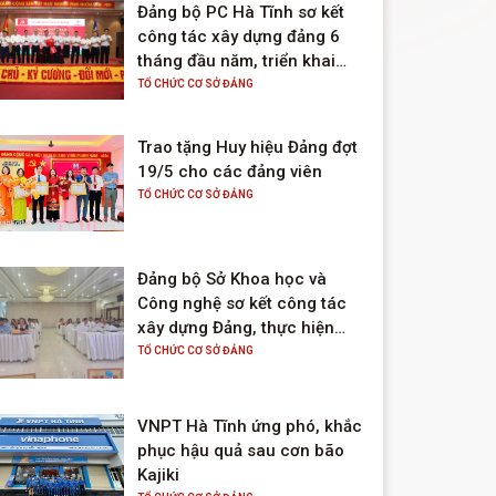
Đảng bộ PC Hà Tĩnh sơ kết
công tác xây dựng đảng 6
tháng đầu năm, triển khai
nhiệm vụ 6 tháng cuối năm
TỔ CHỨC CƠ SỞ ĐẢNG
2025
Trao tặng Huy hiệu Đảng đợt
19/5 cho các đảng viên
TỔ CHỨC CƠ SỞ ĐẢNG
Đảng bộ Sở Khoa học và
Công nghệ sơ kết công tác
xây dựng Đảng, thực hiện
nhiệm vụ chính trị 6 tháng
TỔ CHỨC CƠ SỞ ĐẢNG
đầu năm; triển khai nhiệm vụ
6 tháng cuối năm 2025
VNPT Hà Tĩnh ứng phó, khắc
phục hậu quả sau cơn bão
Kajiki