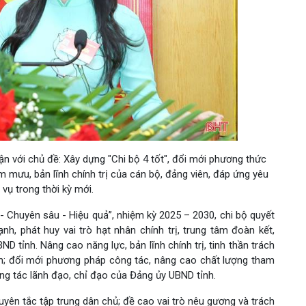
ận với chủ đề: Xây dựng "Chi bộ 4 tốt", đổi mới phương thức
 mưu, bản lĩnh chính trị của cán bộ, đảng viên, đáp ứng yêu
vụ trong thời kỳ mới.
- Chuyên sâu - Hiệu quả”, nhiệm kỳ 2025 – 2030, chi bộ quyết
h, phát huy vai trò hạt nhân chính trị, trung tâm đoàn kết,
 tỉnh. Nâng cao năng lực, bản lĩnh chính trị, tinh thần trách
ên; đổi mới phương pháp công tác, nâng cao chất lượng tham
ông tác lãnh đạo, chỉ đạo của Đảng ủy UBND tỉnh.
uyên tắc tập trung dân chủ; đề cao vai trò nêu gương và trách