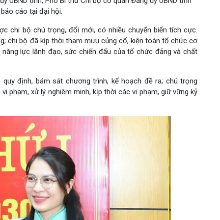
ủy UBND tỉnh, Phó Bí thư Chi bộ cơ quan Đảng ủy UBND tỉnh
 báo cáo tại đại hội.
c chi bộ chú trọng, đổi mới, có nhiều chuyển biến tích cực.
g; chi bộ đã kịp thời tham mưu củng cố, kiện toàn tổ chức cơ
 năng lực lãnh đạo, sức chiến đấu của tổ chức đảng và chất
 quy định, bám sát chương trình, kế hoạch đề ra; chú trọng
 vi phạm, xử lý nghiêm minh, kịp thời các vi phạm, giữ vững kỷ