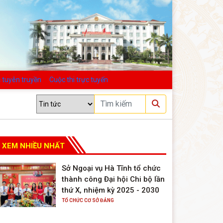
 tuyên truyền
Cuộc thi trực tuyến
XEM NHIỀU NHẤT
Sở Ngoại vụ Hà Tĩnh tổ chức
thành công Đại hội Chi bộ lần
thứ X, nhiệm kỳ 2025 - 2030
TỔ CHỨC CƠ SỞ ĐẢNG