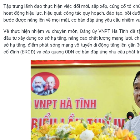
Tập trung lãnh đạo thực hiện việc đổi mới, sắp xếp, củng cố tổ c
hoạt động hiệu lực, hiệu quả; công tác quy hoạch, đào tạo, bồi d
bước được nâng lên về mọi mặt, cơ bản đáp ứng yêu cầu nhiệm vụ
Về thực hiện nhiệm vụ chuyên môn, Đảng ủy VNPT Hà Tĩnh đã tập
đầu tư xây dựng cơ sở hạ tầng, nâng cao chất lượng mạng lưới, c
sở hạ tầng, điểm phát sóng mạng vô tuyến di động tăng lên gần 
cố định (BRCĐ) và cáp quang ODN cơ bản đáp ứng nhu cầu phát tri