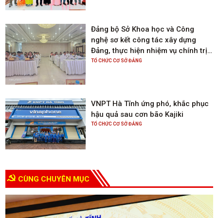
Đảng bộ Sở Khoa học và Công
nghệ sơ kết công tác xây dựng
Đảng, thực hiện nhiệm vụ chính trị
6 tháng đầu năm; triển khai nhiệm
TỔ CHỨC CƠ SỞ ĐẢNG
vụ 6 tháng cuối năm 2025
VNPT Hà Tĩnh ứng phó, khắc phục
hậu quả sau cơn bão Kajiki
TỔ CHỨC CƠ SỞ ĐẢNG
CÙNG CHUYÊN MỤC