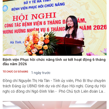
Bệnh viện Phục hồi chức năng tỉnh sơ kết hoạt động 6 tháng
đầu năm 2026
TỔ CHỨC CƠ SỞ ĐẢNG
1 ngày trước
Đồng chí Nguyễn Thị Hà Tân - Tỉnh ủy viên, Phó Bí thư chuyên
trách Đảng ủy UBND tỉnh dự và chỉ đạo Hội nghị. Cùng dự Hội
nghị có đồng chí Ngô Đình Vân - Phó Chủ tịch Liên đoàn Lao
động tỉnh; đồng chí Lê Chánh Thành - Phó Giám đốc Sở Y tế;
đại diện các sở, ngành liên quan.Toàn cảnh Hội nghịTriển khai
nhiệm vụ 6 tháng đầu năm, bám sát sự lãnh đạo, chỉ đạo