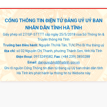
viện; thực hiện tốt công tác bảo vệ môi trường, kiểm soát
nhiễm khuẩn, xây dựng cơ sở y tế Sáng - Xanh - Sạch - Đẹp,
đẩy mạnh thực hành tiết kiệm, chống lãng phí, nâng cao đời
CỔNG THÔNG TIN ĐIỆN TỬ ĐẢNG UỶ UỶ BAN
sống cán bộ, viên chức và người lao động, phấn đấu hoàn
thành và hoàn thành vượt mức các chỉ tiêu, nhiệm vụ được
NHÂN DÂN TỈNH HÀ TĨNH
giao trong năm 2026.
Giấy phép số 27/GP-STTTT cấp ngày 25/5/2018 của Sở Thông tin &
Truyền thông Hà Tĩnh
Trưởng ban Điều hành:
Nguyễn Thị Hà Tân, TUV, Phó Bí thư Đảng uỷ
Địa chỉ:
số 02 Nguyễn Chí Thanh, phường Thành Sen, tỉnh Hà Tĩnh
Điện thoại:
0913249582,
Fax:
(+84.239) 3850288
Email:
danguyubnd@hatinh.gov.vn
Ghi rõ nguồn Cổng Thông tin điện tử Đảng uỷ Uỷ ban nhân dân tỉnh
Hà Tĩnh khi phát hành lại thông tin từ Website này