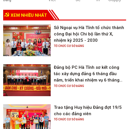
XEM NHIỀU NHẤT
Sở Ngoại vụ Hà Tĩnh tổ chức thành
công Đại hội Chi bộ lần thứ X,
nhiệm kỳ 2025 - 2030
TỔ CHỨC CƠ SỞ ĐẢNG
Đảng bộ PC Hà Tĩnh sơ kết công
tác xây dựng đảng 6 tháng đầu
năm, triển khai nhiệm vụ 6 tháng
cuối năm 2025
TỔ CHỨC CƠ SỞ ĐẢNG
Trao tặng Huy hiệu Đảng đợt 19/5
cho các đảng viên
TỔ CHỨC CƠ SỞ ĐẢNG